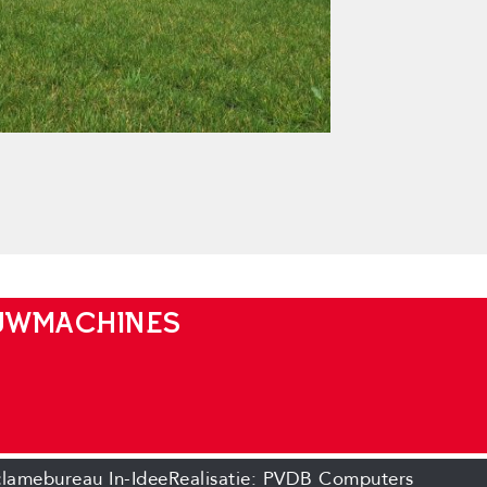
OUWMACHINES
lamebureau In-Idee
Realisatie: PVDB Computers