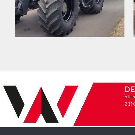
DE
Stre
2310