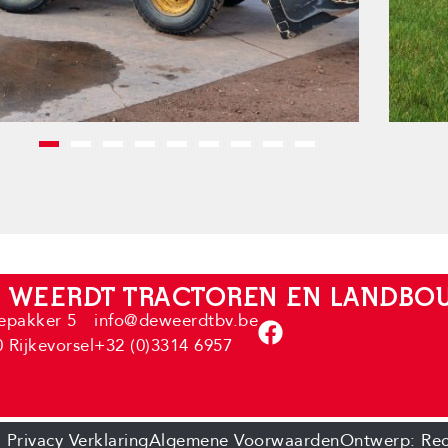
 WEERDT TRACTOREN EN LANDB
epakker 5
info@deweerdtbv.be
 Rijkevorsel
+32 (0)3314 6957
Privacy Verklaring
Algemene Voorwaarden
Ontwerp: Rec