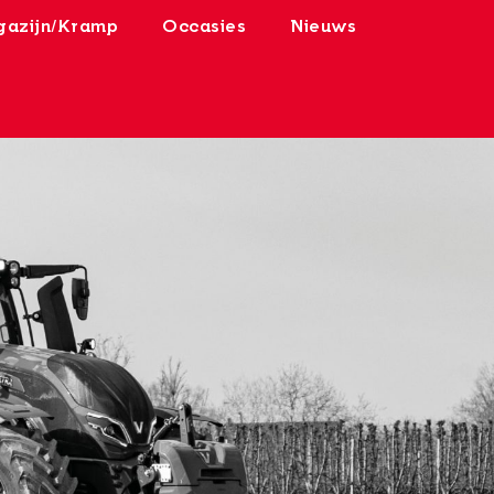
azijn/Kramp
Occasies
Nieuws