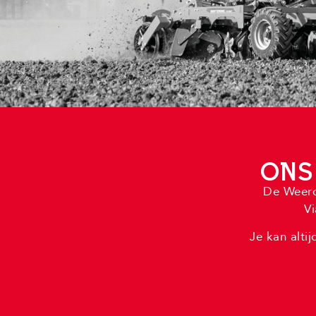
ONS
De Weerd
V
Je kan alti